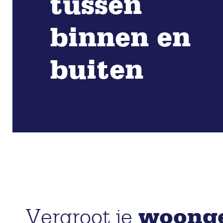
tussen
binnen en
buiten
woong
Vergroot je