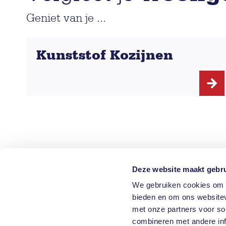
Geniet van je ...
Kunststof Kozijnen
Deze website maakt gebru
C
We gebruiken cookies om c
Vl
Bel ons voor advies
bieden en om ons websitev
26
0174 25 72 30
met onze partners voor so
ro
combineren met andere inf