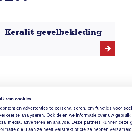
Keralit gevelbekleding
ik van cookies
ontact
ontent en advertenties te personaliseren, om functies voor soci
otlaan 37D
erkeer te analyseren. Ook delen we informatie over uw gebruik 
81 RW Monster
cial media, adverteren en analyse. Deze partners kunnen deze
utebeschrijving
ormatie die u aan ze heeft verstrekt of die ze hebben verzameld