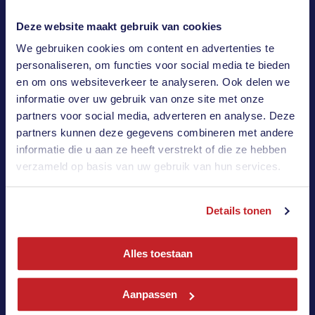
zoetermeer
Deze website maakt gebruik van cookies
We gebruiken cookies om content en advertenties te
Achtergevel Vernieuwd, deuren,
personaliseren, om functies voor social media te bieden
Keralit en kozijnen
en om ons websiteverkeer te analyseren. Ook delen we
informatie over uw gebruik van onze site met onze
partners voor social media, adverteren en analyse. Deze
Karaliet ’s Gravenzande
partners kunnen deze gegevens combineren met andere
informatie die u aan ze heeft verstrekt of die ze hebben
Voorgevel Vlotlaan
verzameld op basis van uw gebruik van hun services.
Voordeur Pres.-v.-heelstraat
Details tonen
Vivaldi Monster ramen
Alles toestaan
Poeldijkschuifpui Sutoriusstraat
Aanpassen