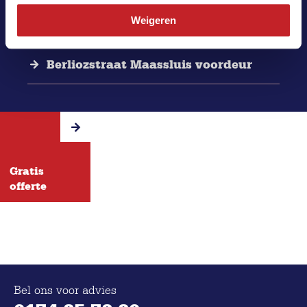
Nieuwe kozijnen, keralit en
Weigeren
boeidelen Maassluis
Berliozstraat Maassluis voordeur
Gratis
offerte
Bel ons voor advies